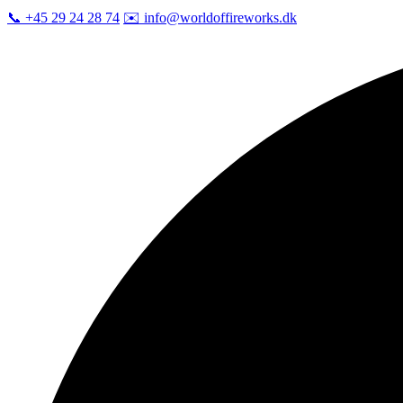
📞 +45 29 24 28 74
✉️
info@worldoffireworks.dk